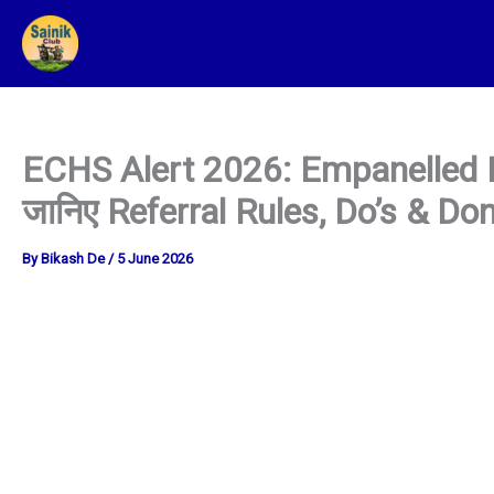
Skip
To
Content
ECHS Alert 2026: Empanelled Hosp
जानिए Referral Rules, Do’s & Don’
By
Bikash De
/
5 June 2026